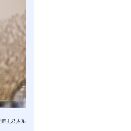
程师史君杰系
。